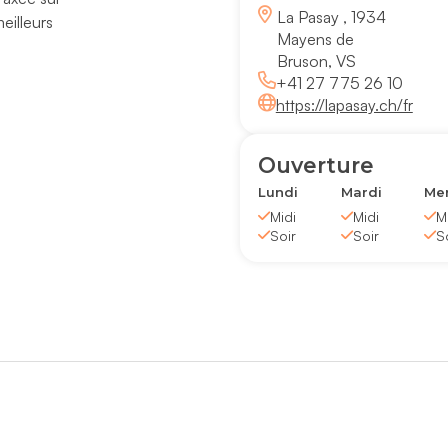
La Pasay , 1934
meilleurs
Mayens de
Bruson, VS
+41 27 775 26 10
https://lapasay.ch/fr
Ouverture
Lundi
Mardi
Mer
Midi
Midi
M
Soir
Soir
S