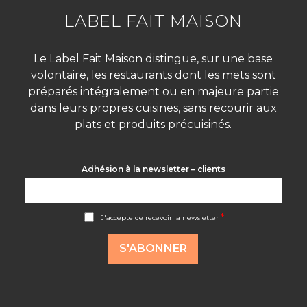
LABEL FAIT MAISON
Le Label Fait Maison distingue, sur une base
volontaire, les restaurants dont les mets sont
préparés intégralement ou en majeure partie
dans leurs propres cuisines, sans recourir aux
plats et produits précuisinés.
Adhésion à la newsletter – clients
A
*
J'accepte de recevoir la newsletter
c
c
o
S'ABONNER
r
d
R
G
P