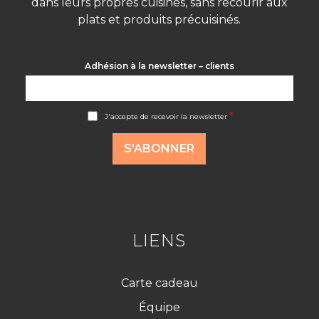
dans leurs propres cuisines, sans recourir aux
plats et produits précuisinés.
Adhésion à la newsletter – clients
A
*
J'accepte de recevoir la newsletter
c
c
o
S'ABONNER
r
d
R
G
P
D
*
LIENS
Carte cadeau
Équipe