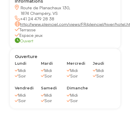
Informations
Route de Planachaux 130,
1874 Champéry, VS
+41 24 479 28 38
http://www.pleinciel.com/views/FR/pleinciel/hiver/hotel.h
Terrasse
Espace jeux
Ouvert
Ouverture
Lundi
Mardi
Mercredi
Jeudi
Midi
Midi
Midi
Midi
Soir
Soir
Soir
Soir
Vendredi
Samedi
Dimanche
Midi
Midi
Midi
Soir
Soir
Soir