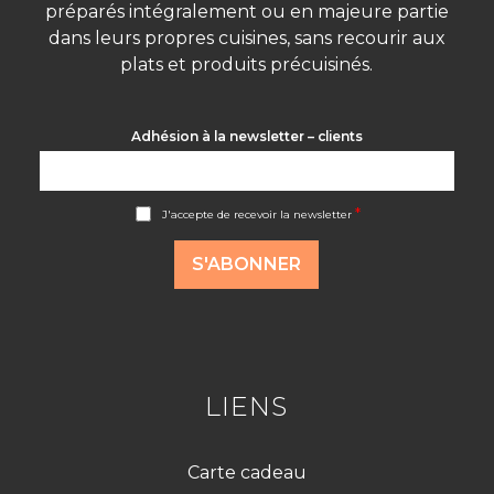
préparés intégralement ou en majeure partie
dans leurs propres cuisines, sans recourir aux
plats et produits précuisinés.
Adhésion à la newsletter – clients
A
*
J'accepte de recevoir la newsletter
c
c
o
S'ABONNER
r
d
R
G
P
D
*
LIENS
Carte cadeau