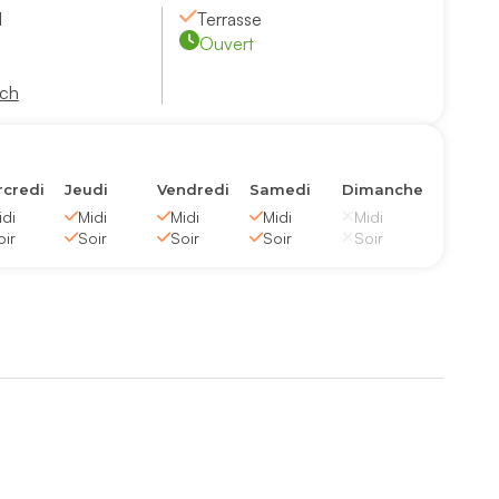
1
Terrasse
Ouvert
.ch
credi
Jeudi
Vendredi
Samedi
Dimanche
idi
Midi
Midi
Midi
Midi
oir
Soir
Soir
Soir
Soir