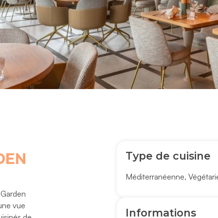
Type de cuisine
DEN
Méditerranéenne
,
Végétari
f Garden
 une vue
Informations
uisinés de