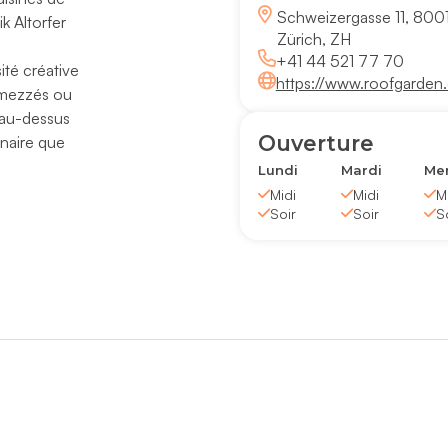
Schweizergasse 11, 800
k Altorfer
Zürich, ZH
+41 44 521 77 70
ité créative
https://www.roofgarden
, mezzés ou
e au-dessus
Ouverture
linaire que
Lundi
Mardi
Mer
Midi
Midi
M
Soir
Soir
S