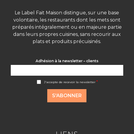
Le Label Fait Maison distingue, sur une base
volontaire, les restaurants dont les mets sont
préparés intégralement ou en majeure partie
dans leurs propres cuisines, sans recourir aux
plats et produits précuisinés.
Adhésion à la newsletter – clients
A
*
J'accepte de recevoir la newsletter
c
c
o
S'ABONNER
r
d
R
G
P
D
*