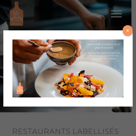
X
RETROUVEZ LE
SAVOIR-FAIRE
DANS VOTRE
ASSIETTE
RESTAURANTS LABELLISÉS