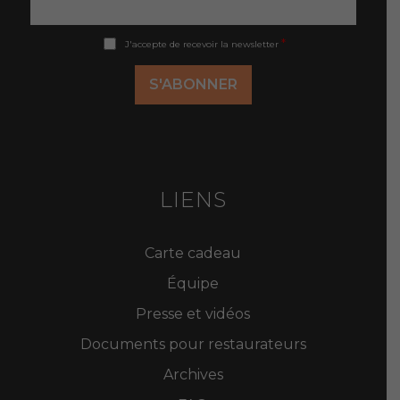
A
*
J'accepte de recevoir la newsletter
c
c
o
S'ABONNER
r
d
R
G
P
D
*
LIENS
Carte cadeau
Équipe
Presse et vidéos
Documents pour restaurateurs
Archives