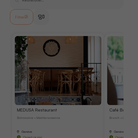
Filtrer
MEDUSA Restaurant
Café Bourdon
Bistronomie • Méditerranéenne
Brunch • Cuisine d
Genève
Genève
Ouvert ce soir
Ouvert ce soir