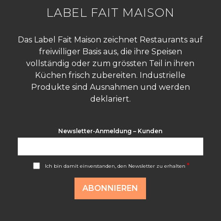
LABEL FAIT MAISON
Das Label Fait Maison zeichnet Restaurants auf
freiwilliger Basis aus, die ihre Speisen
vollständig oder zum grössten Teil in ihren
Küchen frisch zubereiten. Industrielle
Produkte sind Ausnahmen und werden
deklariert.
Newsletter-Anmeldung – Kunden
A
*
Ich bin damit einverstanden, den Newsletter zu erhalten
c
c
o
ABONNIEREN
r
d
R
G