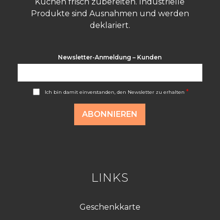
Küchen frisch zubereiten. Industrielle
Produkte sind Ausnahmen und werden
deklariert.
Newsletter-Anmeldung – Kunden
A
*
Ich bin damit einverstanden, den Newsletter zu erhalten
c
c
o
ABONNIEREN
r
d
R
G
P
D
*
LINKS
Geschenkkarte