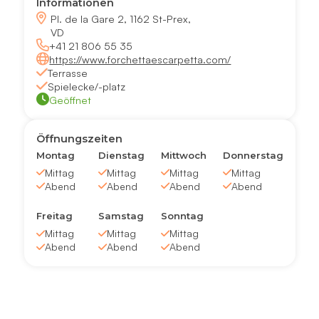
Informationen
Pl. de la Gare 2, 1162 St-Prex,
VD
+41 21 806 55 35
https://www.forchettaescarpetta.com/
Terrasse
Spielecke/-platz
Geöffnet
Öffnungszeiten
Montag
Dienstag
Mittwoch
Donnerstag
Mittag
Mittag
Mittag
Mittag
Abend
Abend
Abend
Abend
Freitag
Samstag
Sonntag
Mittag
Mittag
Mittag
Abend
Abend
Abend