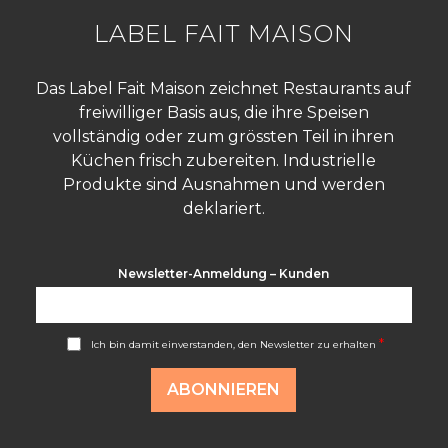
LABEL FAIT MAISON
Das Label Fait Maison zeichnet Restaurants auf
freiwilliger Basis aus, die ihre Speisen
vollständig oder zum grössten Teil in ihren
Küchen frisch zubereiten. Industrielle
Produkte sind Ausnahmen und werden
deklariert.
Newsletter-Anmeldung – Kunden
A
*
Ich bin damit einverstanden, den Newsletter zu erhalten
c
c
o
ABONNIEREN
r
d
R
G