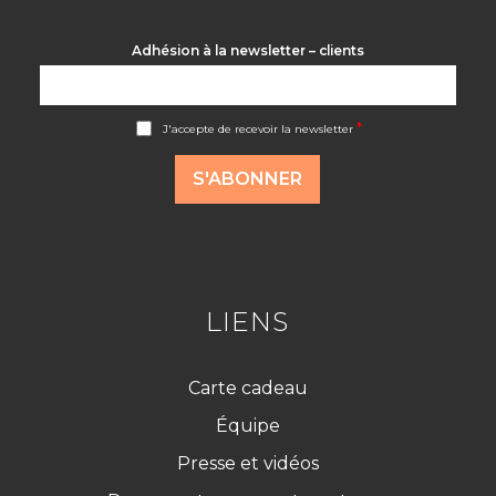
Adhésion à la newsletter – clients
A
*
J'accepte de recevoir la newsletter
c
c
o
S'ABONNER
r
d
R
G
P
D
*
LIENS
Carte cadeau
Équipe
Presse et vidéos