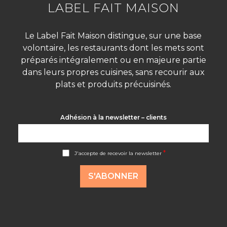
LABEL FAIT MAISON
Le Label Fait Maison distingue, sur une base
volontaire, les restaurants dont les mets sont
préparés intégralement ou en majeure partie
dans leurs propres cuisines, sans recourir aux
plats et produits précuisinés.
Adhésion à la newsletter – clients
A
*
J'accepte de recevoir la newsletter
c
c
o
S'ABONNER
r
d
R
G
P
D