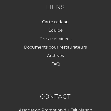
*
LIENS
Carte cadeau
Équipe
Presse et vidéos
Documents pour restaurateurs
Archives
FAQ
CONTACT
Association Promotion du Fait Maison