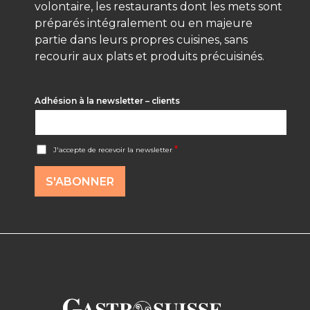
volontaire, les restaurants dont les mets sont
préparés intégralement ou en majeure
partie dans leurs propres cuisines, sans
recourir aux plats et produits précuisinés.
Adhésion à la newsletter – clients
A
*
J'accepte de recevoir la newsletter
c
c
o
S'ABONNER
r
d
R
G
P
D
*