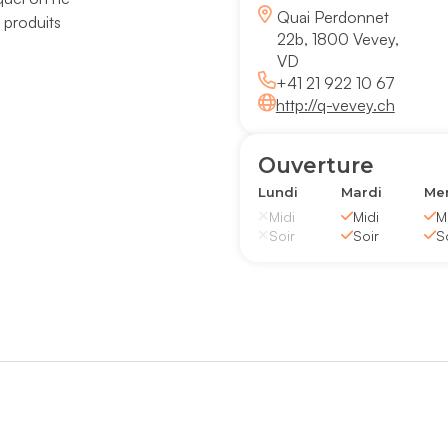
Quai Perdonnet
s produits
22b, 1800 Vevey,
VD
+41 21 922 10 67
http://q-vevey.ch
Ouverture
Lundi
Mardi
Mer
Midi
Midi
M
Soir
Soir
S