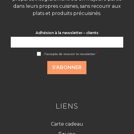
dans leurs propres cuisines, sans recourir aux
plats et produits précuisinés.
Adhésion à la newsletter – clients
A
*
J'accepte de recevoir la newsletter
c
c
o
S'ABONNER
r
d
R
G
P
D
*
LIENS
Carte cadeau