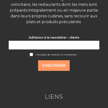
volontaire, les restaurants dont les mets sont
préparés intégralement ou en majeure partie
dans leurs propres cuisines, sans recourir aux
plats et produits précuisinés.
Adhésion à la newsletter – clients
A
*
J'accepte de recevoir la newsletter
c
c
o
S'ABONNER
r
d
R
G
P
D
*
LIENS