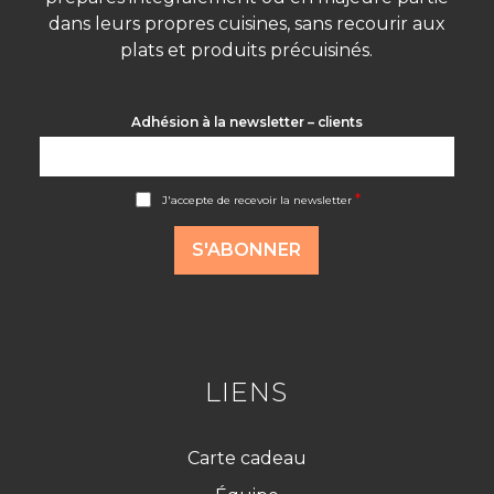
dans leurs propres cuisines, sans recourir aux
plats et produits précuisinés.
Adhésion à la newsletter – clients
A
*
J'accepte de recevoir la newsletter
c
c
o
S'ABONNER
r
d
R
G
P
D
*
LIENS
Carte cadeau