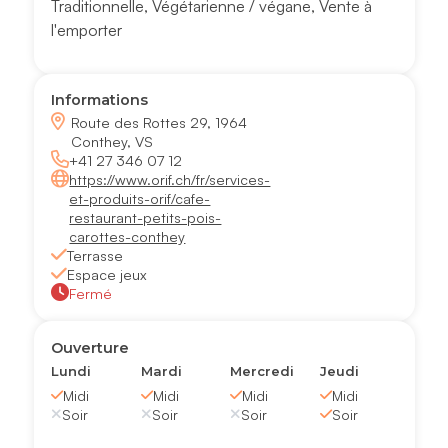
Traditionnelle
,
Végétarienne / végane
,
Vente à
l'emporter
Informations
Route des Rottes 29, 1964
Conthey, VS
+41 27 346 07 12
https://www.orif.ch/fr/services-
et-produits-orif/cafe-
restaurant-petits-pois-
carottes-conthey
Terrasse
Espace jeux
Fermé
Ouverture
Lundi
Mardi
Mercredi
Jeudi
Midi
Midi
Midi
Midi
Soir
Soir
Soir
Soir