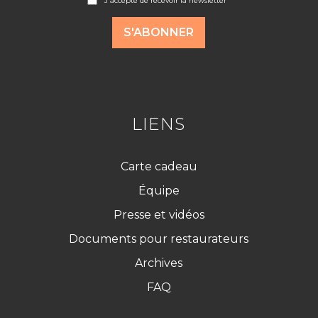
J'accepte de recevoir la newsletter
c
c
o
S'ABONNER
r
d
R
G
P
D
*
LIENS
Carte cadeau
Équipe
Presse et vidéos
Documents pour restaurateurs
Archives
FAQ