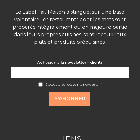
Le Label Fait Maison distingue, sur une base
volontaire, les restaurants dont les mets sont
préparés intégralement ou en majeure partie
dans leurs propres cuisines, sans recourir aux
plats et produits précuisinés.
Adhésion à la newsletter – clients
A
*
J'accepte de recevoir la newsletter
c
c
o
S'ABONNER
r
d
R
G
P
D
*
LIENS