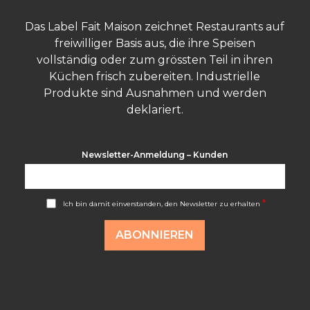
Das Label Fait Maison zeichnet Restaurants auf
freiwilliger Basis aus, die ihre Speisen
vollständig oder zum grössten Teil in ihren
Küchen frisch zubereiten. Industrielle
Produkte sind Ausnahmen und werden
deklariert.
Newsletter-Anmeldung – Kunden
A
*
Ich bin damit einverstanden, den Newsletter zu erhalten
c
c
o
ABONNIEREN
r
d
R
G
P
D
*