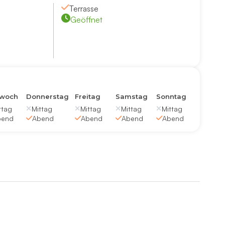
Terrasse
Geöffnet
twoch
Donnerstag
Freitag
Samstag
Sonntag
ttag
Mittag
Mittag
Mittag
Mittag
bend
Abend
Abend
Abend
Abend