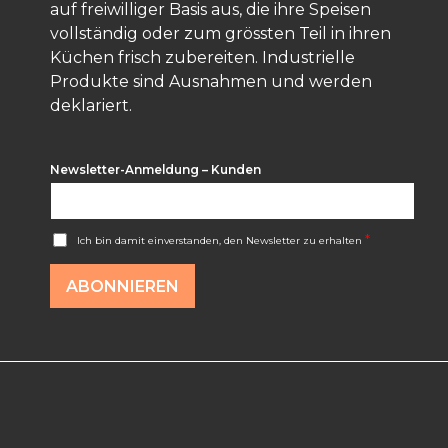
auf freiwilliger Basis aus, die ihre Speisen
vollständig oder zum grössten Teil in ihren
Küchen frisch zubereiten. Industrielle
Produkte sind Ausnahmen und werden
deklariert.
Newsletter-Anmeldung – Kunden
A
*
Ich bin damit einverstanden, den Newsletter zu erhalten
c
c
o
ABONNIEREN
r
d
R
G
P
D
*