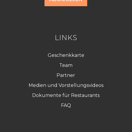
r
d
R
G
P
D
*
LINKS
Geschenkkarte
Team
Partner
Medien und Vorstellungsvideos
Dokumente für Restaurants
FAQ