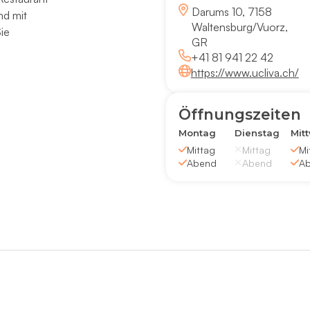
Darums 10, 7158
nd mit
Waltensburg/Vuorz,
ie
GR
+41 81 941 22 42
https://www.ucliva.ch/
Öffnungszeiten
Montag
Dienstag
Mit
Mittag
Mittag
Mi
Abend
Abend
A