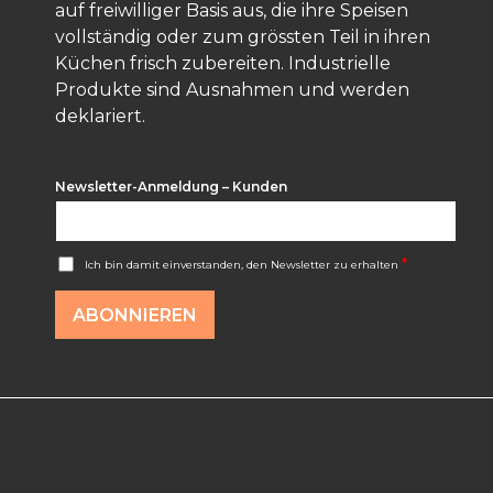
auf freiwilliger Basis aus, die ihre Speisen
vollständig oder zum grössten Teil in ihren
Küchen frisch zubereiten. Industrielle
Produkte sind Ausnahmen und werden
deklariert.
Newsletter-Anmeldung – Kunden
A
*
Ich bin damit einverstanden, den Newsletter zu erhalten
c
c
o
ABONNIEREN
r
d
R
G
P
D
*