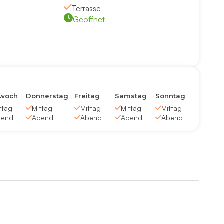
Terrasse
Geöffnet
twoch
Donnerstag
Freitag
Samstag
Sonntag
ttag
Mittag
Mittag
Mittag
Mittag
bend
Abend
Abend
Abend
Abend