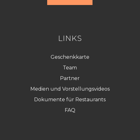
r
d
R
G
P
D
*
LINKS
Geschenkkarte
Team
Partner
Medien und Vorstellungsvideos
Dokumente für Restaurants
FAQ