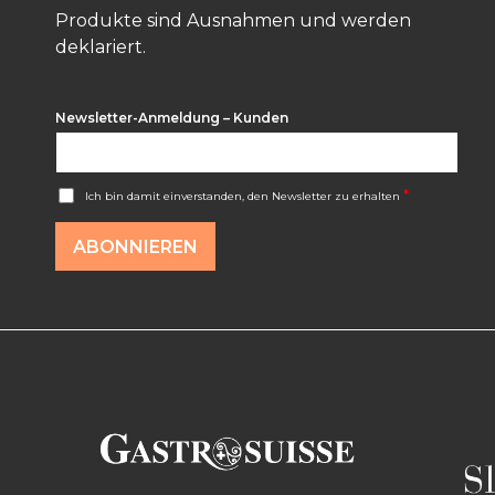
Produkte sind Ausnahmen und werden
deklariert.
Newsletter-Anmeldung – Kunden
A
*
Ich bin damit einverstanden, den Newsletter zu erhalten
c
c
o
ABONNIEREN
r
d
R
G
P
D
*