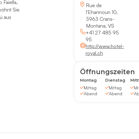
 Faiella,
Rue de
wöhnt Sie
l'Ehannoun 10,
ü aus
3963 Crans-
Montana, VS
+41 27 485 95
95
http://www.hotel-
royal.ch
Öffnungszeiten
Montag
Dienstag
Mit
Mittag
Mittag
Mi
Abend
Abend
A