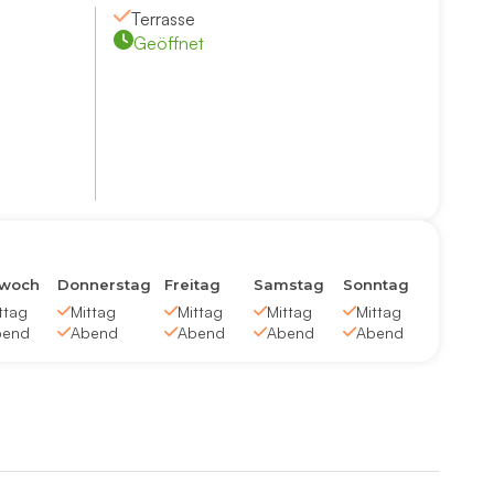
Terrasse
Geöffnet
twoch
Donnerstag
Freitag
Samstag
Sonntag
ttag
Mittag
Mittag
Mittag
Mittag
bend
Abend
Abend
Abend
Abend