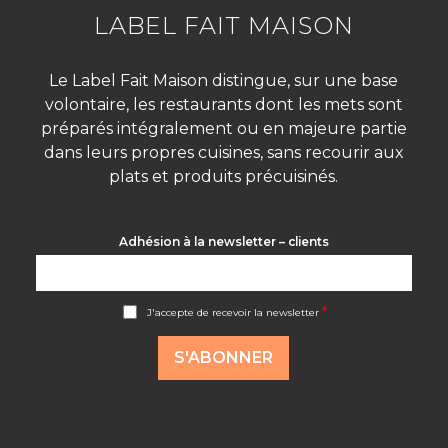
LABEL FAIT MAISON
Le Label Fait Maison distingue, sur une base
volontaire, les restaurants dont les mets sont
préparés intégralement ou en majeure partie
dans leurs propres cuisines, sans recourir aux
plats et produits précuisinés.
Adhésion à la newsletter – clients
A
*
J'accepte de recevoir la newsletter
c
c
o
S'ABONNER
r
d
R
G
P
D