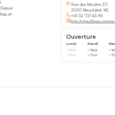
s
Rue des Moulins 37,
 Depuis
2000 Neuchâtel, NE
rais et
+41 32 721 43 96
http://chauffagecompris
Ouverture
Lundi
Mardi
Mer
Midi
Midi
M
Soir
Soir
S