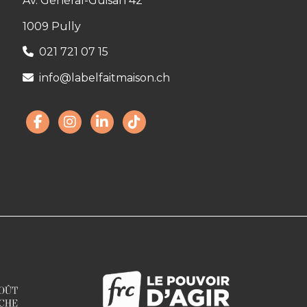
Av. Général-Guisan 42
1009 Pully
021 721 07 15
info@labelfaitmaison.ch