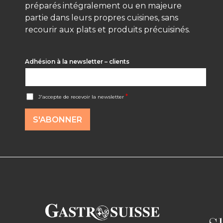
préparés intégralement ou en majeure
partie dans leurs propres cuisines, sans
recourir aux plats et produits précuisinés.
Adhésion à la newsletter – clients
A
*
J'accepte de recevoir la newsletter
c
c
o
S'ABONNER
r
d
R
G
P
D
*