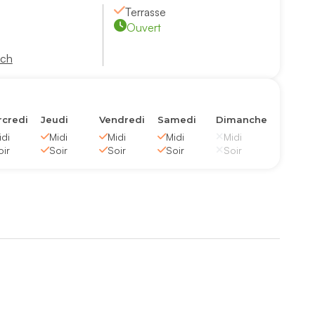
Terrasse
Ouvert
.ch
credi
Jeudi
Vendredi
Samedi
Dimanche
idi
Midi
Midi
Midi
Midi
oir
Soir
Soir
Soir
Soir