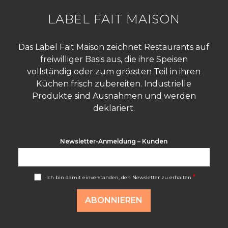
LABEL FAIT MAISON
Das Label Fait Maison zeichnet Restaurants auf
freiwilliger Basis aus, die ihre Speisen
vollständig oder zum grössten Teil in ihren
Küchen frisch zubereiten. Industrielle
Produkte sind Ausnahmen und werden
deklariert.
Newsletter-Anmeldung – Kunden
A
*
Ich bin damit einverstanden, den Newsletter zu erhalten
c
c
o
ABONNIEREN
r
d
R