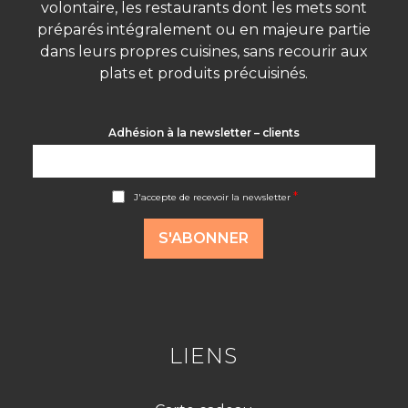
volontaire, les restaurants dont les mets sont
préparés intégralement ou en majeure partie
dans leurs propres cuisines, sans recourir aux
plats et produits précuisinés.
Adhésion à la newsletter – clients
A
*
J'accepte de recevoir la newsletter
c
c
o
S'ABONNER
r
d
R
G
P
D
*
LIENS