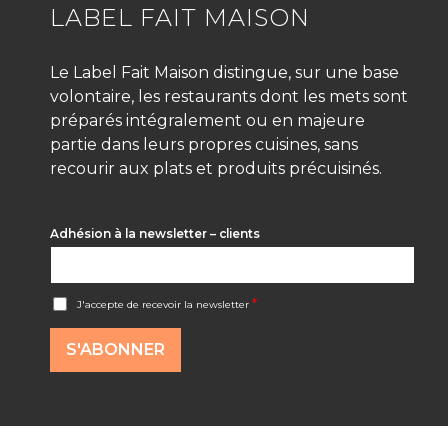
LABEL FAIT MAISON
Le Label Fait Maison distingue, sur une base
volontaire, les restaurants dont les mets sont
préparés intégralement ou en majeure
partie dans leurs propres cuisines, sans
recourir aux plats et produits précuisinés.
Adhésion à la newsletter – clients
A
*
J'accepte de recevoir la newsletter
c
c
o
S'ABONNER
r
d
R
G
P
D