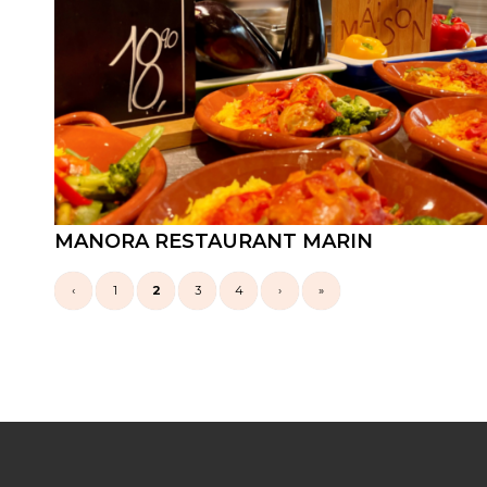
MANORA RESTAURANT MARIN
‹
1
2
3
4
›
»