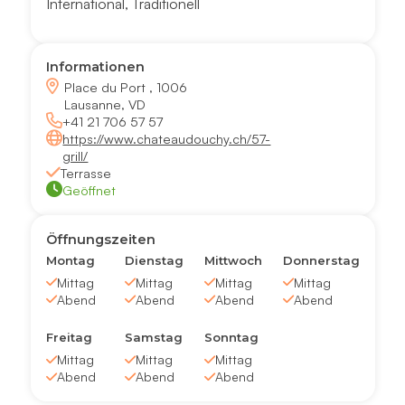
International
,
Traditionell
Informationen
Place du Port , 1006
Lausanne, VD
+41 21 706 57 57
https://www.chateaudouchy.ch/57-
grill/
Terrasse
Geöffnet
Öffnungszeiten
Montag
Dienstag
Mittwoch
Donnerstag
Mittag
Mittag
Mittag
Mittag
Abend
Abend
Abend
Abend
Freitag
Samstag
Sonntag
Mittag
Mittag
Mittag
Abend
Abend
Abend