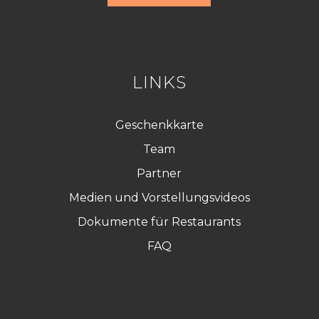
d
R
G
P
D
*
LINKS
Geschenkkarte
Team
Partner
Medien und Vorstellungsvideos
Dokumente für Restaurants
FAQ