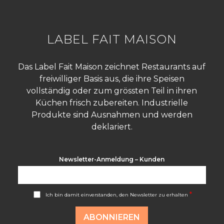
LABEL FAIT MAISON
Das Label Fait Maison zeichnet Restaurants auf
freiwilliger Basis aus, die ihre Speisen
vollständig oder zum grössten Teil in ihren
Küchen frisch zubereiten. Industrielle
Produkte sind Ausnahmen und werden
deklariert.
Newsletter-Anmeldung – Kunden
A
*
Ich bin damit einverstanden, den Newsletter zu erhalten
c
c
o
ABONNIEREN
r